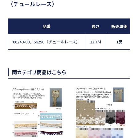
（チュールレース）
品番
長さ
販売単価
66249-00、66250（チュールレース）
13.7Ｍ
1反
同カテゴリ商品はこちら