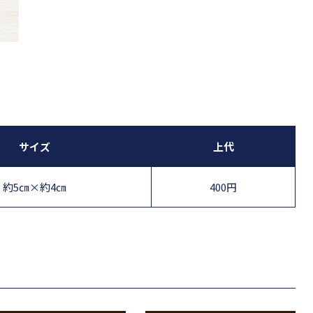
サイズ
上代
約5㎝×約4㎝
400円