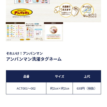
それいけ！アンパンマン
アンパンマン洗濯タグネーム
品番
サイズ
上代
ACT001～002
約2㎝×約2㎝
630円（税抜）