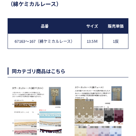
（綿ケミカルレース）
品番
サイズ
販売単価
67163～167（綿ケミカルレース）
13.5Ｍ
1反
同カテゴリ商品はこちら